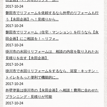
2017-10-24
磐田市でリフォームを依頼するなら外壁のリフォームも行
う【永田企画】へ！見積りから...
2017-10-24
磐田市でリフォーム（住宅・マンション）を行うなら【永
田企画】にご相談を！～リフォ...
2017-10-24
掛川市の水回りリフォームは、相談の内容を取り入れたお
見積りを出す【永田企画】
2017-10-24
掛川市で水回りリフォームをするなら、浴室・キッチン・
トイレをもっと便利で機能的に...
2017-10-24
外壁塗装は掛川市の【永田企画】へ相談！費用に合わせた
プランニング・見積りが可能
2017-10-24